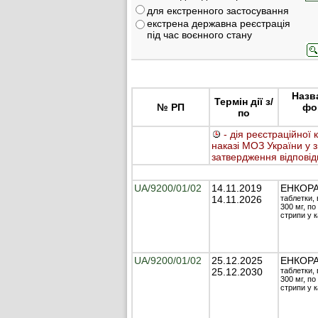
для екстренного застосування
екстрена державна реєстрація
під час воєнного стану
Назв
Термін дії з/
№ РП
фор
по
- дія реєстраційної 
наказі МОЗ України у з
затвердження відповід
UA/9200/01/02
14.11.2019
ЕНКОР
14.11.2026
таблетки, 
300 мг, по
стрипи у к
UA/9200/01/02
25.12.2025
ЕНКОР
25.12.2030
таблетки, 
300 мг, по
стрипи у к