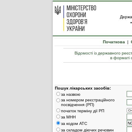
Держа
Початкова
|
Відомості із державного реєст
в форматі 
Пошук лікарських засобів:
за назвою
за номером реєстраційного
посвідчення (РП)
початок терміну дії РП
за МНН
за кодом АТС
за складом діючих речовин