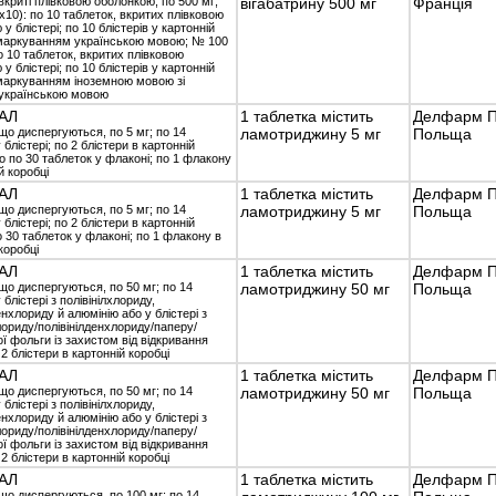
вкриті плівковою оболонкою, по 500 мг;
вігабатрину 500 мг
Франція
х10): по 10 таблеток, вкритих плівковою
у блістері; по 10 блістерів у картонній
 маркуванням українською мовою; № 100
о 10 таблеток, вкритих плівковою
у блістері; по 10 блістерів у картонній
 маркуванням іноземною мовою зі
українською мовою
АЛ
1 таблетка містить
Делфарм По
що диспергуються, по 5 мг; по 14
ламотриджину 5 мг
Польща
 блістері; по 2 блістери в картонній
о по 30 таблеток у флаконі; по 1 флакону
й коробці
АЛ
1 таблетка містить
Делфарм По
що диспергуються, по 5 мг; по 14
ламотриджину 5 мг
Польща
 блістері; по 2 блістери в картонній
о 30 таблеток у флаконі; по 1 флакону в
коробці
АЛ
1 таблетка містить
Делфарм По
що диспергуються, по 50 мг; по 14
ламотриджину 50 мг
Польща
 блістері з полівінілхлориду,
енхлориду й алюмінію або у блістері з
лориду/полівінілденхлориду/паперу/
ї фольги із захистом від відкривання
 2 блістери в картонній коробці
АЛ
1 таблетка містить
Делфарм По
що диспергуються, по 50 мг; по 14
ламотриджину 50 мг
Польща
 блістері з полівінілхлориду,
енхлориду й алюмінію або у блістері з
лориду/полівінілденхлориду/паперу/
ї фольги із захистом від відкривання
 2 блістери в картонній коробці
АЛ
1 таблетка містить
Делфарм По
що диспергуються, по 100 мг; по 14