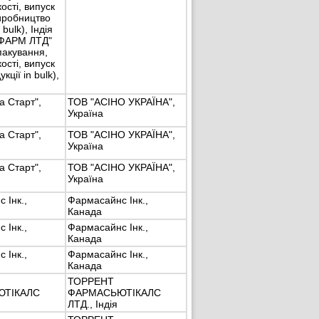
ості, випуск
виробництво
 bulk), Індія
ФАРМ ЛТД"
пакування,
ості, випуск
укції in bulk),
 Старт",
ТОВ "АСІНО УКРАЇНА",
Україна
 Старт",
ТОВ "АСІНО УКРАЇНА",
Україна
 Старт",
ТОВ "АСІНО УКРАЇНА",
Україна
 Інк.,
Фармасайнс Інк.,
Канада
 Інк.,
Фармасайнс Інк.,
Канада
 Інк.,
Фармасайнс Інк.,
Канада
ТОРРЕНТ
ТІКАЛС
ФАРМАСЬЮТІКАЛС
ЛТД., Індія