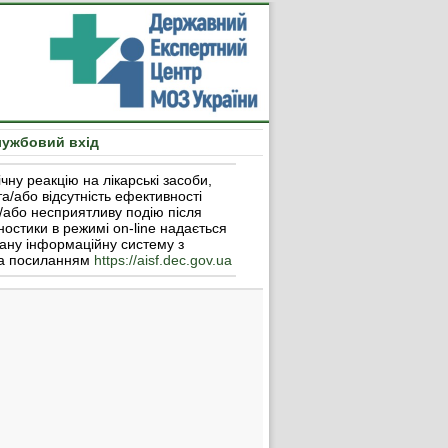
ужбовий вхід
ну реакцію на лікарські засоби,
та/або відсутність ефективності
а/або несприятливу подію після
гностики в режимі on-line надається
ану інформаційну систему з
за посиланням
https://aisf.dec.gov.ua