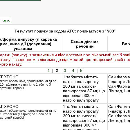
Результат пошуку за кодом АТС: починається з "
N03
"
а/форма випуску (лікарська
Склад діючих
ма, сила дії (дозування),
Вир
речовин
упаковка
картки (запису) із зазначеними відомостями про лікарський засіб зак
в’язку з введенням в дію змін до відомостей про лікарський засіб п
ного наказу.
1
|
2
|
3
|
4
|
5
АТ ХРОНО
1 таблетка містить
Сан Фарма
вкриті оболонкою, пролонгованої дії по
натрію вальпроату
Індастріз Лт
 10 таблеток у стрипі; по 1 або по 3
200 мг та кислоти
Сан Фарма
артонній коробці
вальпроєвої 87 мг, що
Лімітед, Інд
відповідає 300 мг
натрію вальпроату
АТ ХРОНО
1 таблетка містить
Сан Фарма
вкриті оболонкою, пролонгованої дії по
натрію вальпроату
Індастріз Лт
 10 таблеток у стрипі; по 1 або по 3
200 мг та кислоти
Сан Фарма
артонній коробці
вальпроєвої 87 мг, що
Лімітед, Інд
відповідає 300 мг
натрію вальпроату