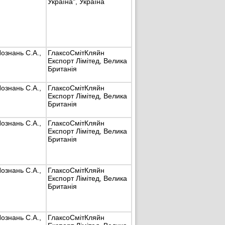
Україна", Україна
знань С.А.,
ГлаксоСмітКляйн
Експорт Лімітед, Велика
Британія
знань С.А.,
ГлаксоСмітКляйн
Експорт Лімітед, Велика
Британія
знань С.А.,
ГлаксоСмітКляйн
Експорт Лімітед, Велика
Британія
знань С.А.,
ГлаксоСмітКляйн
Експорт Лімітед, Велика
Британія
знань С.А.,
ГлаксоСмітКляйн