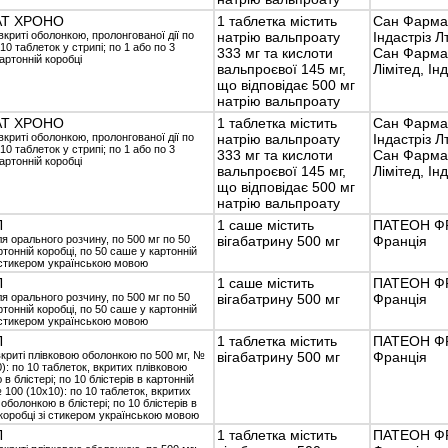
АТ ХРОНО
1 таблетка містить
Сан Фарма
вкриті оболонкою, пролонгованої дії по
натрію вальпроату
Індастріз Лт
 10 таблеток у стрипі; по 1 або по 3
333 мг та кислоти
Сан Фарма
артонній коробці
вальпроєвої 145 мг,
Лімітед, Інд
що відповідає 500 мг
натрію вальпроату
АТ ХРОНО
1 таблетка містить
Сан Фарма
вкриті оболонкою, пролонгованої дії по
натрію вальпроату
Індастріз Лт
 10 таблеток у стрипі; по 1 або по 3
333 мг та кислоти
Сан Фарма
артонній коробці
вальпроєвої 145 мг,
Лімітед, Інд
що відповідає 500 мг
натрію вальпроату
Л
1 саше містить
ПАТЕОН Ф
я орального розчину, по 500 мг по 50
вігабатрину 500 мг
Франція
тонній коробці, по 50 саше у картонній
і стикером українською мовою
Л
1 саше містить
ПАТЕОН Ф
я орального розчину, по 500 мг по 50
вігабатрину 500 мг
Франція
тонній коробці, по 50 саше у картонній
і стикером українською мовою
Л
1 таблетка містить
ПАТЕОН Ф
вкриті плівковою оболонкою по 500 мг, №
вігабатрину 500 мг
Франція
): по 10 таблеток, вкритих плівковою
в блістері; по 10 блістерів в картонній
 100 (10х10): по 10 таблеток, вкритих
оболонкою в блістері; по 10 блістерів в
 коробці зі стикером українською мовою
Л
1 таблетка містить
ПАТЕОН Ф