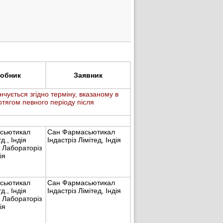
обник
Заявник
інчується згідно терміну, вказаному в
ротягом певного періоду після
сьютикал
Сан Фармасьютикал
д., Індія
Індастріз Лімітед, Індія
 Лабораторіз
ія
сьютикал
Сан Фармасьютикал
д., Індія
Індастріз Лімітед, Індія
 Лабораторіз
ія