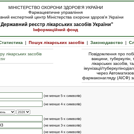
МІНІСТЕРСТВО ОХОРОНИ ЗДОРОВ'Я УКРАЇНИ
Фармацевтичне управління
вний експертний центр Міністерства охорони здоров'я України
"Державний реєстр лікарських засобів України"
Інформаційний фонд
Статистика
|
Пошук лікарських засобів
|
Законодавство
|
Сл
ру лікарських засобів
Повідомлення про побіч
csv
вакцини, туберкулін, 
лікарських засобів, т
імунізації/туберкулінодіа
через Автоматизов
фармаконагляду (АІСФ) 
(не менше 5-х символів)
(не менше 4-х символів)
(не менше 5-х символів)
(не менше 3-х символів)
(не менше 4-х символів)