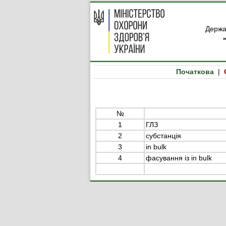
Держа
Початкова
|
№
1
ГЛЗ
2
субстанція
3
in bulk
4
фасування із in bulk